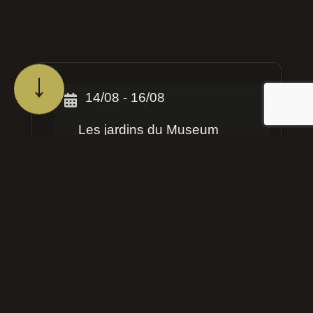
↓
14/08 - 16/08
Les jardins du Museum
d'histoire naturelle de La
Rochelle
28 Rue Albert 1er 17000 La
Rochelle
Ouvrir dans Google Maps
Accès PMR: Oui