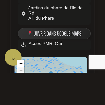
Jardins du phare de l'île de
Ré
All. du Phare
Ouvrir dans Google Maps
Accès PMR: Oui
↓
+
−
Leaflet
| ©
OpenMapTiles
©
OpenStreetMap
contributors